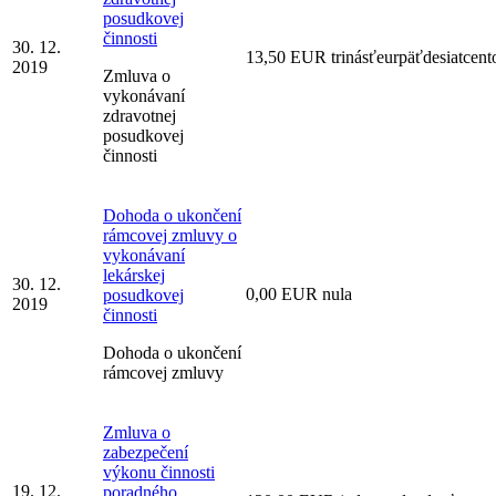
posudkovej
činnosti
30. 12.
13,50 EUR trinásťeurpäťdesiatcent
2019
Zmluva o
vykonávaní
zdravotnej
posudkovej
činnosti
Dohoda o ukončení
rámcovej zmluvy o
vykonávaní
lekárskej
30. 12.
0,00 EUR nula
posudkovej
2019
činnosti
Dohoda o ukončení
rámcovej zmluvy
Zmluva o
zabezpečení
výkonu činnosti
19. 12.
poradného