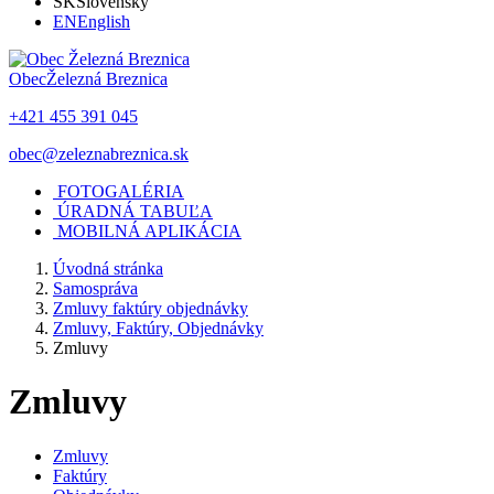
SK
Slovensky
EN
English
Obec
Železná Breznica
+421 455 391 045
obec@zeleznabreznica.sk
FOTOGALÉRIA
ÚRADNÁ TABUĽA
MOBILNÁ APLIKÁCIA
Úvodná stránka
Samospráva
Zmluvy faktúry objednávky
Zmluvy, Faktúry, Objednávky
Zmluvy
Zmluvy
Zmluvy
Faktúry