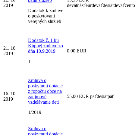
balík služieb
2019
devätnásťeurdeväťdesiatdeväťcent
Dodatok k zmluve
o poskytovaní
verejných služieb -
Dodatok č. 1 ku
Kúpnej zmluve zo
21. 10.
0,00 EUR
dňa 10.9.2019
2019
1
Zmluva o
poskytnutí dotácie
z ropočtu obce na
16. 10.
55,00 EUR päťdesiatpäť
záujmové
2019
vzdelávanie deti
1/2019
Zmluva o
poskytnutí dotácie