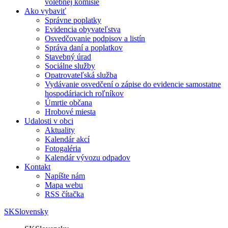
volebnej komisie
Ako vybaviť
Správne poplatky
Evidencia obyvateľstva
Osvedčovanie podpisov a listín
Správa daní a poplatkov
Stavebný úrad
Sociálne služby
Opatrovateľská služba
Vydávanie osvedčení o zápise do evidencie samostatne
hospodáriacich roľníkov
Úmrtie občana
Hrobové miesta
Udalosti v obci
Aktuality
Kalendár akcí
Fotogaléria
Kalendár vývozu odpadov
Kontakt
Napíšte nám
Mapa webu
RSS čítačka
SK
Slovensky