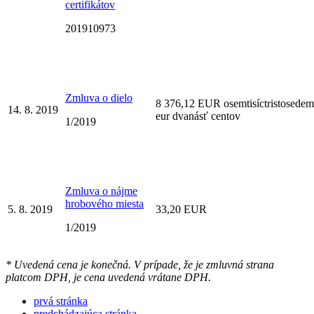
certifikátov
201910973
Zmluva o dielo
8 376,12 EUR osemtisíctristosedem
14. 8. 2019
eur dvanásť centov
1/2019
Zmluva o nájme
hrobového miesta
5. 8. 2019
33,20 EUR
1/2019
* Uvedená cena je konečná. V prípade, že je zmluvná strana
platcom DPH, je cena uvedená vrátane DPH.
prvá stránka
predchádzajúca stránka