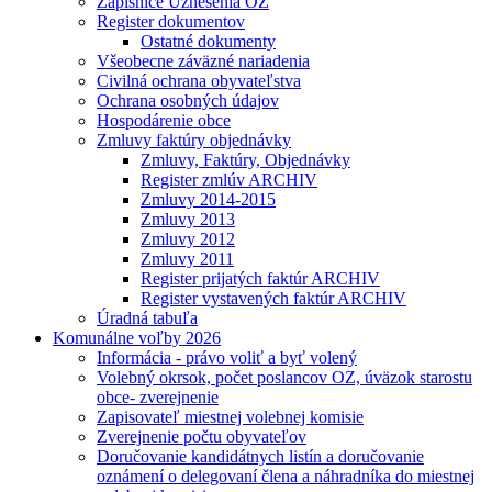
Zápisnice Uznesenia OZ
Register dokumentov
Ostatné dokumenty
Všeobecne záväzné nariadenia
Civilná ochrana obyvateľstva
Ochrana osobných údajov
Hospodárenie obce
Zmluvy faktúry objednávky
Zmluvy, Faktúry, Objednávky
Register zmlúv ARCHIV
Zmluvy 2014-2015
Zmluvy 2013
Zmluvy 2012
Zmluvy 2011
Register prijatých faktúr ARCHIV
Register vystavených faktúr ARCHIV
Úradná tabuľa
Komunálne voľby 2026
Informácia - právo voliť a byť volený
Volebný okrsok, počet poslancov OZ, úväzok starostu
obce- zverejnenie
Zapisovateľ miestnej volebnej komisie
Zverejnenie počtu obyvateľov
Doručovanie kandidátnych listín a doručovanie
oznámení o delegovaní člena a náhradníka do miestnej