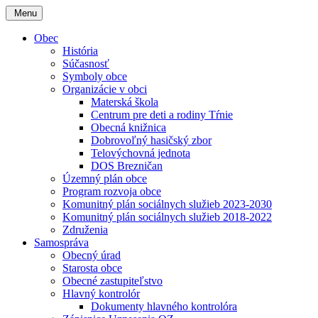
Menu
Obec
História
Súčasnosť
Symboly obce
Organizácie v obci
Materská škola
Centrum pre deti a rodiny Tŕnie
Obecná knižnica
Dobrovoľný hasičský zbor
Telovýchovná jednota
DOS Brezničan
Územný plán obce
Program rozvoja obce
Komunitný plán sociálnych služieb 2023-2030
Komunitný plán sociálnych služieb 2018-2022
Združenia
Samospráva
Obecný úrad
Starosta obce
Obecné zastupiteľstvo
Hlavný kontrolór
Dokumenty hlavného kontrolóra