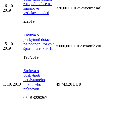
z ropočtu obce na
16. 10.
220,00 EUR dvestodvadsať
záujmové
2019
vzdelávanie deti
2/2019
Zmluva o
poskytnutí dotáce
15. 10.
na podporu rozvoja
8 000,00 EUR osemtisíc eur
2019
športu na rok 2019
198/2019
Zmluva o
poskytnutí
nenávratného
1. 10. 2019
49 743,20 EUR
finančného
príspevku
074BB220267