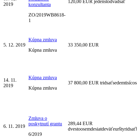
120,00 EUR jedenstodvadsať
2019
konzultanta
ZO/2019WB8618-
1
Kúpna zmluva
5. 12. 2019
33 350,00 EUR
Kúpna zmluva
Kúpna zmluva
14. 11.
37 800,00 EUR tridsaťsedemtisíco
2019
Kúpna zmluva
Zmluva o
289,44 EUR
poskytnutí grantu
6. 11. 2019
dvestoosemdesiatdeväťeurštyridsaťš
6/2019