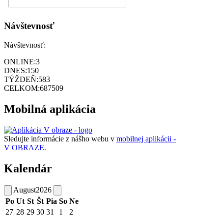
Návštevnosť
Návštevnosť:
ONLINE:
3
DNES:
150
TÝŽDEŇ:
583
CELKOM:
687509
Mobilná aplikácia
Sledujte informácie z nášho webu v
mobilnej aplikácii -
V OBRAZE.
Kalendár
August
2026
Po
Ut
St
Št
Pia
So
Ne
27
28
29
30
31
1
2