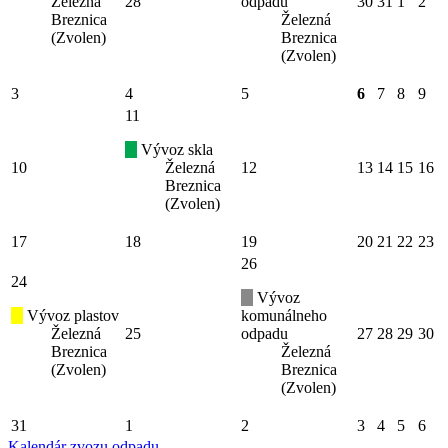
Železná
28
odpadu
30
31
1
2
Breznica
Železná
(Zvolen)
Breznica
(Zvolen)
3
4
5
6
7
8
9
11
Vývoz skla
10
Železná
12
13
14
15
16
Breznica
(Zvolen)
17
18
19
20
21
22
23
26
24
Vývoz
Vývoz plastov
komunálneho
Železná
25
odpadu
27
28
29
30
Breznica
Železná
(Zvolen)
Breznica
(Zvolen)
31
1
2
3
4
5
6
Kalendár zvozu odpadu