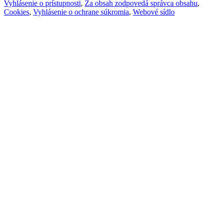
Vyhlásenie o prístupnosti
,
Za obsah zodpovedá správca obsahu
,
Cookies
,
Vyhlásenie o ochrane súkromia
,
Webové sídlo