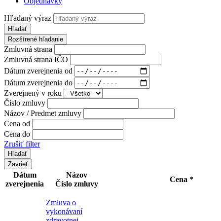
Objednávky
Hľadaný výraz
Hľadať
Rozšírené hľadanie
Zmluvná strana
Zmluvná strana IČO
Dátum zverejnenia od
Dátum zverejnenia do
Zverejnený v roku
Číslo zmluvy
Názov / Predmet zmluvy
Cena od
Cena do
Zrušiť filter
Zavrieť
Dátum
Názov
Cena *
zverejnenia
Číslo zmluvy
Zmluva o
vykonávaní
zdravotnej