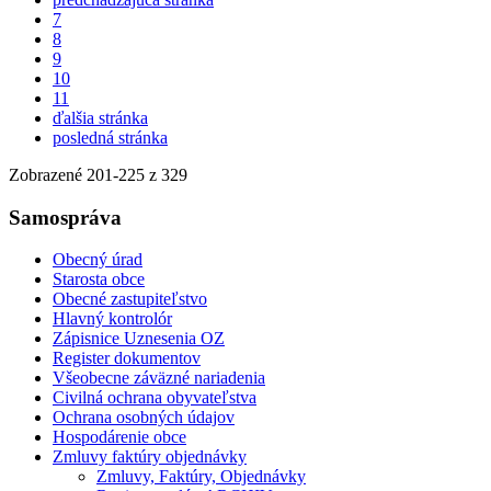
7
8
9
10
11
ďalšia stránka
posledná stránka
Zobrazené
201
-
225
z 329
Samospráva
Obecný úrad
Starosta obce
Obecné zastupiteľstvo
Hlavný kontrolór
Zápisnice Uznesenia OZ
Register dokumentov
Všeobecne záväzné nariadenia
Civilná ochrana obyvateľstva
Ochrana osobných údajov
Hospodárenie obce
Zmluvy faktúry objednávky
Zmluvy, Faktúry, Objednávky