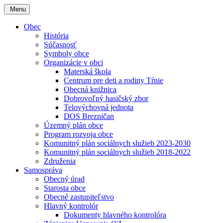
Menu
Obec
História
Súčasnosť
Symboly obce
Organizácie v obci
Materská škola
Centrum pre deti a rodiny Tŕnie
Obecná knižnica
Dobrovoľný hasičský zbor
Telovýchovná jednota
DOS Brezničan
Územný plán obce
Program rozvoja obce
Komunitný plán sociálnych služieb 2023-2030
Komunitný plán sociálnych služieb 2018-2022
Združenia
Samospráva
Obecný úrad
Starosta obce
Obecné zastupiteľstvo
Hlavný kontrolór
Dokumenty hlavného kontrolóra