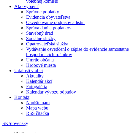
volebnej komisie
Ako vybaviť
Správne poplatky
Evidencia obyvateľstva
Osvedčovanie podpisov a listín
Správa daní a poplatkov
Stavebný úrad
Sociálne služby
Opatrovateľská služba
Vydávanie osvedčení o zápise do evidencie samostatne
hospodáriacich roľníkov
Úmrtie občana
Hrobové miesta
Udalosti v obci
Aktuality
Kalendár akcí
Fotogaléria
Kalendár vývozu odpadov
Kontakt
Napíšte nám
Mapa webu
RSS čítačka
SK
Slovensky