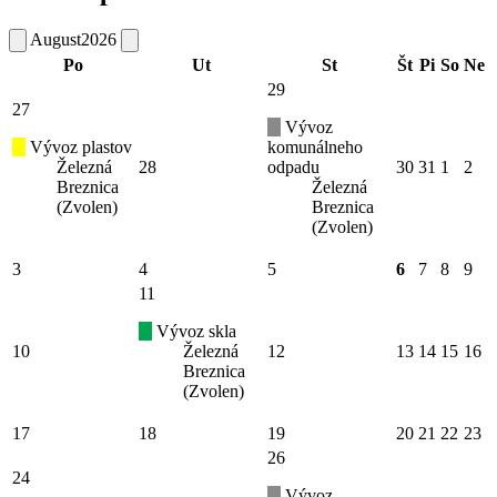
August
2026
Po
Ut
St
Št
Pi
So
Ne
29
27
Vývoz
Vývoz plastov
komunálneho
Železná
28
odpadu
30
31
1
2
Breznica
Železná
(Zvolen)
Breznica
(Zvolen)
3
4
5
6
7
8
9
11
Vývoz skla
10
Železná
12
13
14
15
16
Breznica
(Zvolen)
17
18
19
20
21
22
23
26
24
Vývoz