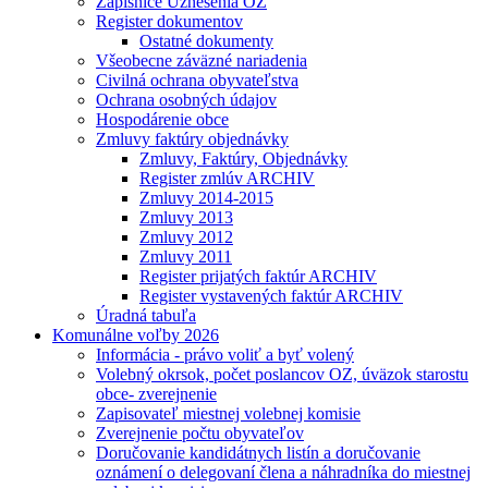
Zápisnice Uznesenia OZ
Register dokumentov
Ostatné dokumenty
Všeobecne záväzné nariadenia
Civilná ochrana obyvateľstva
Ochrana osobných údajov
Hospodárenie obce
Zmluvy faktúry objednávky
Zmluvy, Faktúry, Objednávky
Register zmlúv ARCHIV
Zmluvy 2014-2015
Zmluvy 2013
Zmluvy 2012
Zmluvy 2011
Register prijatých faktúr ARCHIV
Register vystavených faktúr ARCHIV
Úradná tabuľa
Komunálne voľby 2026
Informácia - právo voliť a byť volený
Volebný okrsok, počet poslancov OZ, úväzok starostu
obce- zverejnenie
Zapisovateľ miestnej volebnej komisie
Zverejnenie počtu obyvateľov
Doručovanie kandidátnych listín a doručovanie
oznámení o delegovaní člena a náhradníka do miestnej