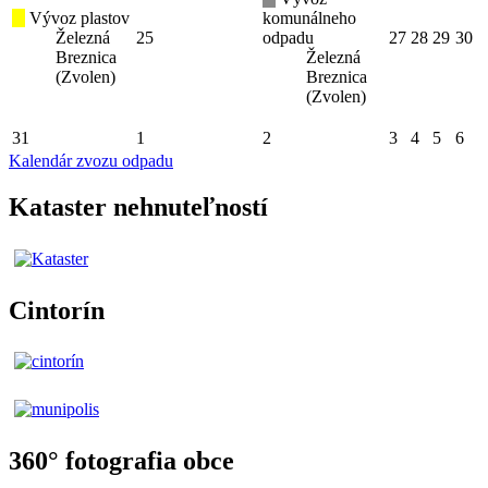
Vývoz plastov
komunálneho
Železná
25
odpadu
27
28
29
30
Breznica
Železná
(Zvolen)
Breznica
(Zvolen)
31
1
2
3
4
5
6
Kalendár zvozu odpadu
Kataster nehnuteľností
Cintorín
360° fotografia obce