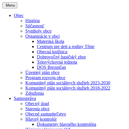
Menu
Obec
História
Súčasnosť
Symboly obce
Organizácie v obci
Materská škola
Centrum pre deti a rodiny Tŕnie
Obecná knižnica
Dobrovoľný hasičský zbor
Telovýchovná jednota
DOS Brezničan
Územný plán obce
Program rozvoja obce
Komunitný plán sociálnych služieb 2023-2030
Komunitný plán sociálnych služieb 2018-2022
Združenia
Samospráva
Obecný úrad
Starosta obce
Obecné zastupiteľstvo
Hlavný kontrolór
Dokumenty hlavného kontrolóra