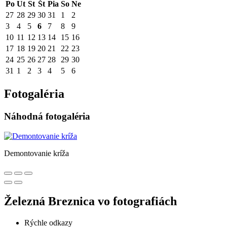
Po
Ut
St
Št
Pia
So
Ne
27
28
29
30
31
1
2
3
4
5
6
7
8
9
10
11
12
13
14
15
16
17
18
19
20
21
22
23
24
25
26
27
28
29
30
31
1
2
3
4
5
6
Fotogaléria
Náhodná fotogaléria
Demontovanie kríža
Železná Breznica vo fotografiách
Rýchle odkazy