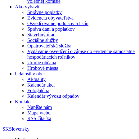
volebnej komisie
Ako vybaviť
Správne poplatky
Evidencia obyvateľstva
Osvedčovanie podpisov a listín
Správa daní a poplatkov
Stavebný úrad
Sociálne služby
Opatrovateľská služba
Vydávanie osvedčení o zápise do evidencie samostatne
hospodáriacich roľníkov
Úmrtie občana
Hrobové miesta
Udalosti v obci
Aktuality
Kalendár akcí
Fotogaléria
Kalendár vývozu odpadov
Kontakt
Napíšte nám
Mapa webu
RSS čítačka
SK
Slovensky