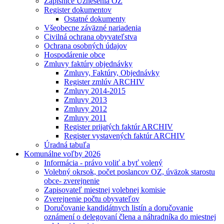
Zápisnice Uznesenia OZ
Register dokumentov
Ostatné dokumenty
Všeobecne záväzné nariadenia
Civilná ochrana obyvateľstva
Ochrana osobných údajov
Hospodárenie obce
Zmluvy faktúry objednávky
Zmluvy, Faktúry, Objednávky
Register zmlúv ARCHIV
Zmluvy 2014-2015
Zmluvy 2013
Zmluvy 2012
Zmluvy 2011
Register prijatých faktúr ARCHIV
Register vystavených faktúr ARCHIV
Úradná tabuľa
Komunálne voľby 2026
Informácia - právo voliť a byť volený
Volebný okrsok, počet poslancov OZ, úväzok starostu
obce- zverejnenie
Zapisovateľ miestnej volebnej komisie
Zverejnenie počtu obyvateľov
Doručovanie kandidátnych listín a doručovanie
oznámení o delegovaní člena a náhradníka do miestnej