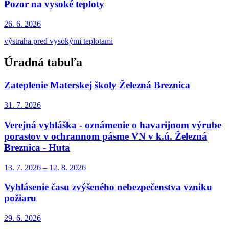
Pozor na vysoké teploty
26. 6.
2026
výstraha pred vysokými teplotami
Úradná tabuľa
Zateplenie Materskej školy Železná Breznica
31. 7.
2026
Verejná vyhláška - oznámenie o havarijnom výrube
porastov v ochrannom pásme VN v k.ú. Železná
Breznica - Huta
13. 7.
2026
–
12. 8.
2026
Vyhlásenie času zvýšeného nebezpečenstva vzniku
požiaru
29. 6.
2026