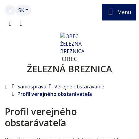
Slovensky
SK
Menu
+421 455 391 045
obec@zeleznabreznica.sk
OBEC
ŽELEZNÁ BREZNICA
Úvodná stránka
Samospráva
Verejné obstarávanie
Profil verejného obstarávateľa
Profil verejného
obstarávateľa