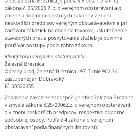
Obec Železná Breznica je podľa § 6 ods. 1 písm. b)
zákona č. 25/2006 Z. z. o verejnom obstarávaní a o
zmene a doplnení niektorých zákonov v znení
neskorších predpisov verejným obstarávateľom a pri
zadávaní zákaziek na dodanie tovarov, uskutočnenie
stavebných prác a poskytovanie služieb je povinná
používať postupy podľa tohto zákona.
Identifikácia verejného obstarávateľa:
Železná Breznica
Obecný úrad, Železná Breznica 197, Tŕnie 962 34
zastúpené:Ján Dúbravský
IČ: 00320455
Zadávanie zákaziek zabezpečuje obec Železná Breznica
v zmysle zákona č.25/2006Z.z. o verejnom obstarávaní
a v znení neskorších predpisov, respektíve odborne
spôsobilej osoby. Podľa § 4 zákona o verejnom
obstarávaní podľa finančných limitov sú: