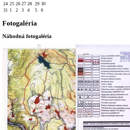
24
25
26
27
28
29
30
31
1
2
3
4
5
6
Fotogaléria
Náhodná fotogaléria