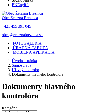
SK
Slovensky
EN
English
Obec
Železná Breznica
+421 455 391 045
obec@zeleznabreznica.sk
FOTOGALÉRIA
ÚRADNÁ TABUĽA
MOBILNÁ APLIKÁCIA
Úvodná stránka
Samospráva
Hlavný kontrolór
Dokumenty hlavného kontrolóra
Dokumenty hlavného
kontrolóra
Kategória