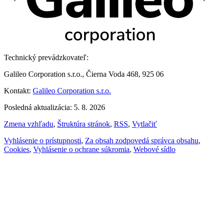
Technický prevádzkovateľ:
Galileo Corporation s.r.o., Čierna Voda 468, 925 06
Kontakt:
Galileo Corporation s.r.o.
Posledná aktualizácia: 5. 8. 2026
Zmena vzhľadu
,
Štruktúra stránok
,
RSS
,
Vytlačiť
Vyhlásenie o prístupnosti
,
Za obsah zodpovedá správca obsahu
,
Cookies
,
Vyhlásenie o ochrane súkromia
,
Webové sídlo