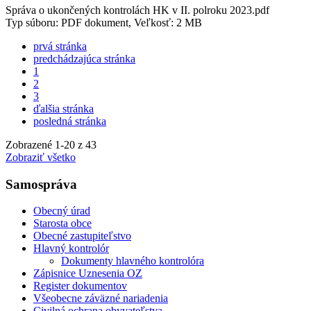
Správa o ukončených kontrolách HK v II. polroku 2023.pdf
Typ súboru: PDF dokument, Veľkosť: 2 MB
prvá stránka
predchádzajúca stránka
1
2
3
ďalšia stránka
posledná stránka
Zobrazené
1
-
20
z 43
Zobraziť všetko
Samospráva
Obecný úrad
Starosta obce
Obecné zastupiteľstvo
Hlavný kontrolór
Dokumenty hlavného kontrolóra
Zápisnice Uznesenia OZ
Register dokumentov
Všeobecne záväzné nariadenia
Civilná ochrana obyvateľstva