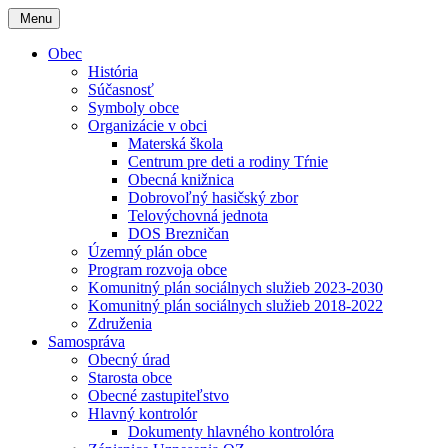
Menu
Obec
História
Súčasnosť
Symboly obce
Organizácie v obci
Materská škola
Centrum pre deti a rodiny Tŕnie
Obecná knižnica
Dobrovoľný hasičský zbor
Telovýchovná jednota
DOS Brezničan
Územný plán obce
Program rozvoja obce
Komunitný plán sociálnych služieb 2023-2030
Komunitný plán sociálnych služieb 2018-2022
Združenia
Samospráva
Obecný úrad
Starosta obce
Obecné zastupiteľstvo
Hlavný kontrolór
Dokumenty hlavného kontrolóra