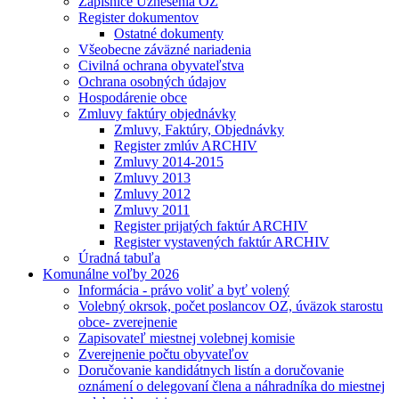
Zápisnice Uznesenia OZ
Register dokumentov
Ostatné dokumenty
Všeobecne záväzné nariadenia
Civilná ochrana obyvateľstva
Ochrana osobných údajov
Hospodárenie obce
Zmluvy faktúry objednávky
Zmluvy, Faktúry, Objednávky
Register zmlúv ARCHIV
Zmluvy 2014-2015
Zmluvy 2013
Zmluvy 2012
Zmluvy 2011
Register prijatých faktúr ARCHIV
Register vystavených faktúr ARCHIV
Úradná tabuľa
Komunálne voľby 2026
Informácia - právo voliť a byť volený
Volebný okrsok, počet poslancov OZ, úväzok starostu
obce- zverejnenie
Zapisovateľ miestnej volebnej komisie
Zverejnenie počtu obyvateľov
Doručovanie kandidátnych listín a doručovanie
oznámení o delegovaní člena a náhradníka do miestnej