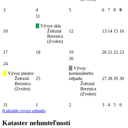
3
4
5
6
7
8
9
11
Vývoz skla
10
Železná
12
13
14
15
16
Breznica
(Zvolen)
17
18
19
20
21
22
23
26
24
Vývoz
Vývoz plastov
komunálneho
Železná
25
odpadu
27
28
29
30
Breznica
Železná
(Zvolen)
Breznica
(Zvolen)
31
1
2
3
4
5
6
Kalendár zvozu odpadu
Kataster nehnuteľností