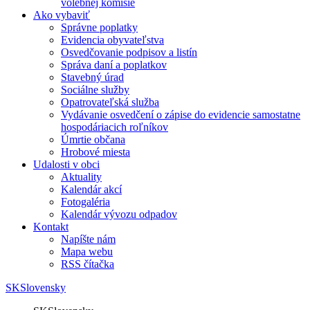
volebnej komisie
Ako vybaviť
Správne poplatky
Evidencia obyvateľstva
Osvedčovanie podpisov a listín
Správa daní a poplatkov
Stavebný úrad
Sociálne služby
Opatrovateľská služba
Vydávanie osvedčení o zápise do evidencie samostatne
hospodáriacich roľníkov
Úmrtie občana
Hrobové miesta
Udalosti v obci
Aktuality
Kalendár akcí
Fotogaléria
Kalendár vývozu odpadov
Kontakt
Napíšte nám
Mapa webu
RSS čítačka
SK
Slovensky