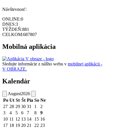
Návštevnosť:
ONLINE:
0
DNES:
3
TÝŽDEŇ:
881
CELKOM:
687807
Mobilná aplikácia
Sledujte informácie z nášho webu v
mobilnej aplikácii -
V OBRAZE.
Kalendár
August
2026
Po
Ut
St
Št
Pia
So
Ne
27
28
29
30
31
1
2
3
4
5
6
7
8
9
10
11
12
13
14
15
16
17
18
19
20
21
22
23