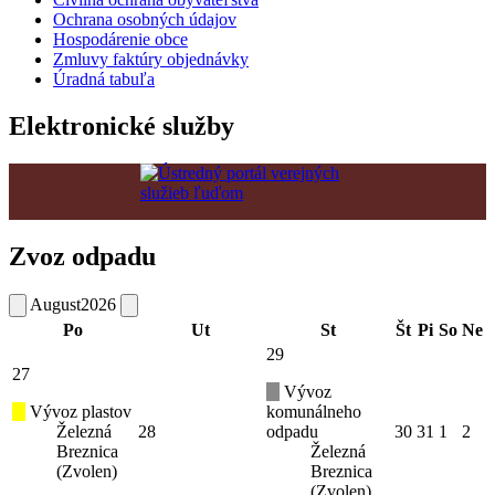
Ochrana osobných údajov
Hospodárenie obce
Zmluvy faktúry objednávky
Úradná tabuľa
Elektronické služby
Zvoz odpadu
August
2026
Po
Ut
St
Št
Pi
So
Ne
29
27
Vývoz
Vývoz plastov
komunálneho
Železná
28
odpadu
30
31
1
2
Breznica
Železná
(Zvolen)
Breznica
(Zvolen)