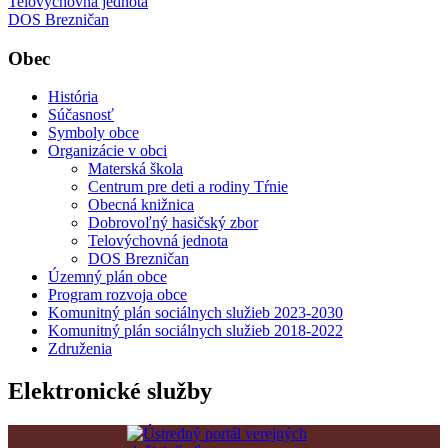
Telovýchovná jednota
DOS Brezničan
Obec
História
Súčasnosť
Symboly obce
Organizácie v obci
Materská škola
Centrum pre deti a rodiny Tŕnie
Obecná knižnica
Dobrovoľný hasičský zbor
Telovýchovná jednota
DOS Brezničan
Územný plán obce
Program rozvoja obce
Komunitný plán sociálnych služieb 2023-2030
Komunitný plán sociálnych služieb 2018-2022
Združenia
Elektronické služby