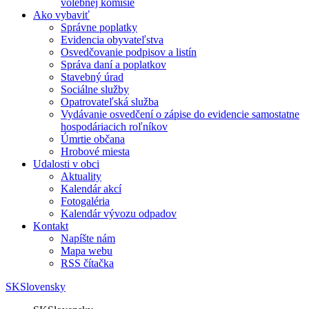
volebnej komisie
Ako vybaviť
Správne poplatky
Evidencia obyvateľstva
Osvedčovanie podpisov a listín
Správa daní a poplatkov
Stavebný úrad
Sociálne služby
Opatrovateľská služba
Vydávanie osvedčení o zápise do evidencie samostatne
hospodáriacich roľníkov
Úmrtie občana
Hrobové miesta
Udalosti v obci
Aktuality
Kalendár akcí
Fotogaléria
Kalendár vývozu odpadov
Kontakt
Napíšte nám
Mapa webu
RSS čítačka
SK
Slovensky