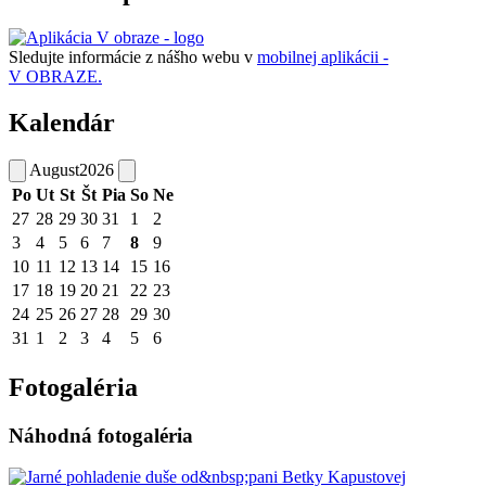
Sledujte informácie z nášho webu v
mobilnej aplikácii -
V OBRAZE.
Kalendár
August
2026
Po
Ut
St
Št
Pia
So
Ne
27
28
29
30
31
1
2
3
4
5
6
7
8
9
10
11
12
13
14
15
16
17
18
19
20
21
22
23
24
25
26
27
28
29
30
31
1
2
3
4
5
6
Fotogaléria
Náhodná fotogaléria