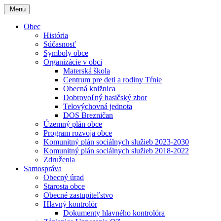
Menu
Obec
História
Súčasnosť
Symboly obce
Organizácie v obci
Materská škola
Centrum pre deti a rodiny Tŕnie
Obecná knižnica
Dobrovoľný hasičský zbor
Telovýchovná jednota
DOS Brezničan
Územný plán obce
Program rozvoja obce
Komunitný plán sociálnych služieb 2023-2030
Komunitný plán sociálnych služieb 2018-2022
Združenia
Samospráva
Obecný úrad
Starosta obce
Obecné zastupiteľstvo
Hlavný kontrolór
Dokumenty hlavného kontrolóra