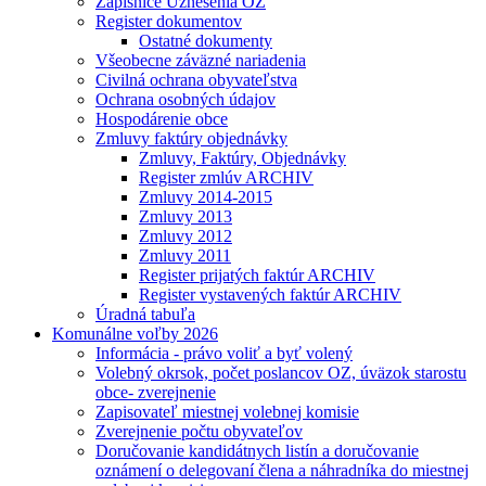
Zápisnice Uznesenia OZ
Register dokumentov
Ostatné dokumenty
Všeobecne záväzné nariadenia
Civilná ochrana obyvateľstva
Ochrana osobných údajov
Hospodárenie obce
Zmluvy faktúry objednávky
Zmluvy, Faktúry, Objednávky
Register zmlúv ARCHIV
Zmluvy 2014-2015
Zmluvy 2013
Zmluvy 2012
Zmluvy 2011
Register prijatých faktúr ARCHIV
Register vystavených faktúr ARCHIV
Úradná tabuľa
Komunálne voľby 2026
Informácia - právo voliť a byť volený
Volebný okrsok, počet poslancov OZ, úväzok starostu
obce- zverejnenie
Zapisovateľ miestnej volebnej komisie
Zverejnenie počtu obyvateľov
Doručovanie kandidátnych listín a doručovanie
oznámení o delegovaní člena a náhradníka do miestnej