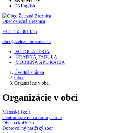
SK
Slovensky
EN
English
Obec
Železná Breznica
+421 455 391 045
obec@zeleznabreznica.sk
FOTOGALÉRIA
ÚRADNÁ TABUĽA
MOBILNÁ APLIKÁCIA
Úvodná stránka
Obec
Organizácie v obci
Organizácie v obci
Materská škola
Centrum pre deti a rodiny Tŕnie
Obecná knižnica
Dobrovoľný hasičský zbor