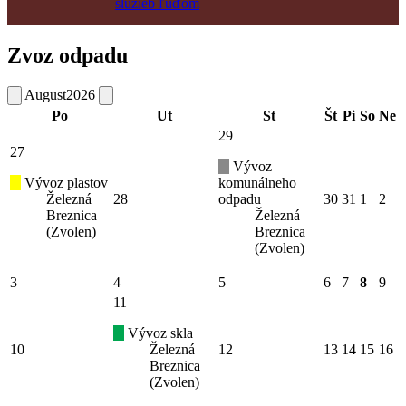
Zvoz odpadu
August
2026
Po
Ut
St
Št
Pi
So
Ne
29
27
Vývoz
Vývoz plastov
komunálneho
Železná
28
odpadu
30
31
1
2
Breznica
Železná
(Zvolen)
Breznica
(Zvolen)
3
4
5
6
7
8
9
11
Vývoz skla
10
Železná
12
13
14
15
16
Breznica
(Zvolen)